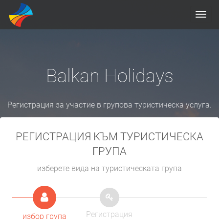
Пок
мен
Balkan Holidays
Регистрация за участие в групова туристическа услуга.
РЕГИСТРАЦИЯ КЪМ ТУРИСТИЧЕСКА
ГРУПА
изберете вида на туристическата група
Регистрация
избор група